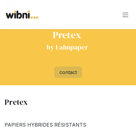
Se rendre au contenu
Pretex
by Lahnpaper
contact
Pretex
PAPIERS HYBRIDES RÉSISTANTS