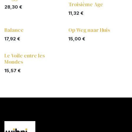
Troisième Age
28,30
€
11,32
€
Balance
Op Weg naar Huis
17,92
€
15,00
€
Le Voile entre les
Mondes
15,57
€