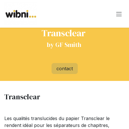
Se rendre au contenu
Transclear
by GF Smith
contact
Transclear
Les qualités translucides du papier Transclear le
rendent idéal pour les séparateurs de chapitres,