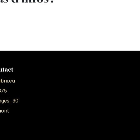
ntact
bni.eu
675
nges, 30
mont