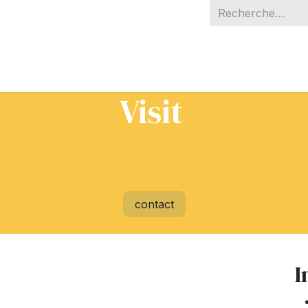
Partenaires
A propos
Contactez-nous
Visit
contact
I