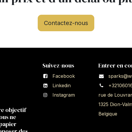
Contactez-nous
Suivez-nous
Entrer en co
Facebook
sparks@wi
Linkedin
+3210601
Instagram
rue de Louvra
1325 Dion-Val
re objectif
Belgique
Nous ne
 papier
roposer des