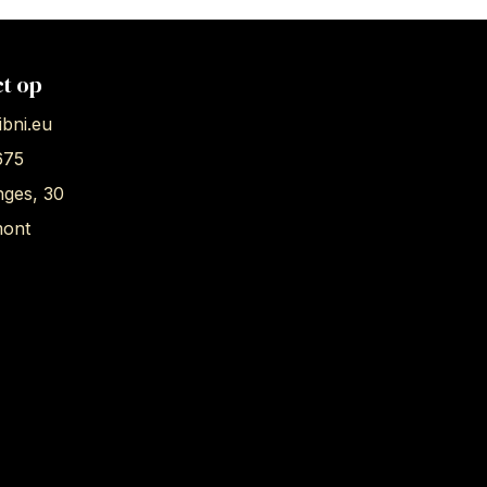
t op
bni.eu
675
nges, 30
mont