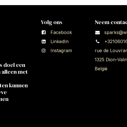
Volg ons
Neem contac
Facebook
sparks@wi
LinkedIn
+3210601
Instagram
rue de Louvra
1325 Dion-Val
s doel een
België
n alleen met
cten kunnen
eve
amen