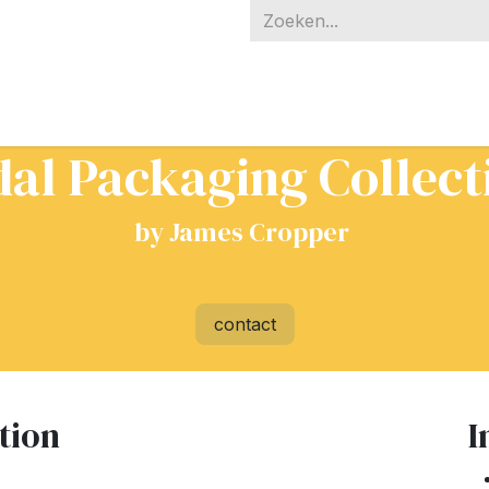
ucten
Partners
Over ons
Neem contact op met ons
al Packaging Collect
by James Cropper
contact
tion
I